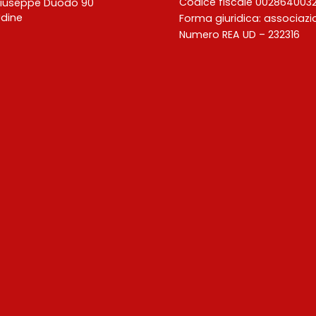
Codice fiscale 002864003
Giuseppe Duodo 90
Udine
Forma giuridica: associaz
Numero REA UD – 232316