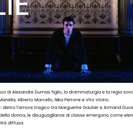
IE
nzo di Alexandre Dumas figlio, la drammaturgia e la regia sono
nella, Alberto Marcello, Nika Perrone e Vito Vicino.
dietro l’amore tragico tra Marguerite Gautier e Armand Duval s
po della donna, le disuguaglianze di classe emergono come ele
tà diffusa.