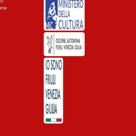
20
ione