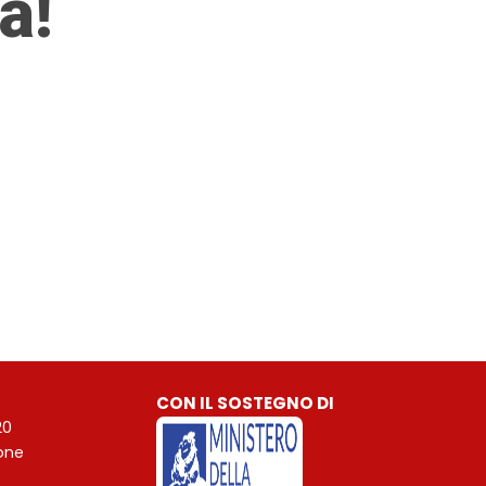
a!
CON IL SOSTEGNO DI
20
ione