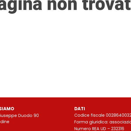
agina non trovat
SIAMO
DATI
Codice fiscale 002864003
Giuseppe Duodo 90
Udine
Forma giuridica: associaz
Numero REA UD – 232316