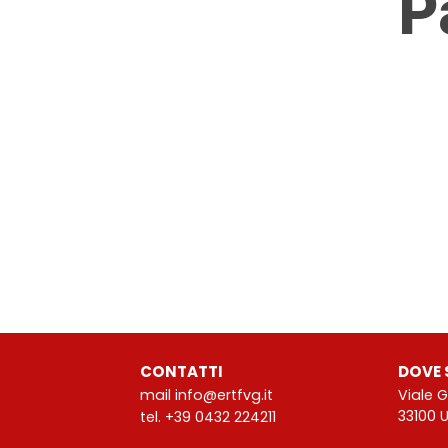
P
CONTATTI
DOVE 
mail info@ertfvg.it
Viale 
33100 
tel. +39 0432 224211