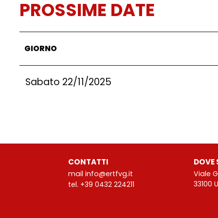
PROSSIME DATE
GIORNO
Sabato 22/11/2025
CONTATTI
DOVE 
mail info@ertfvg.it
Viale 
33100 
tel. +39 0432 224211