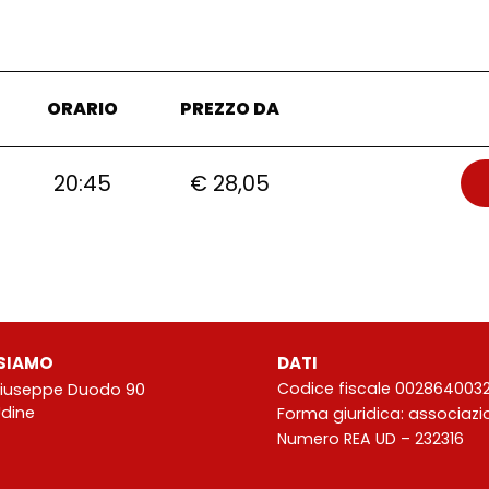
ORARIO
PREZZO DA
20:45
€ 28,05
SIAMO
DATI
Codice fiscale 002864003
Giuseppe Duodo 90
Udine
Forma giuridica: associaz
Numero REA UD – 232316